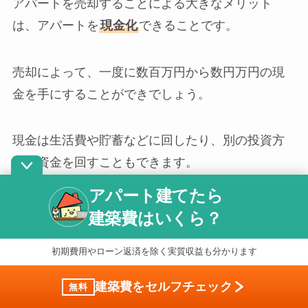
アパートを売却することによる大きなメリット
は、アパートを
現金化
できることです。
売却によって、一度に数百万円から数円万円の現
金を手にすることができでしょう。
現金は生活費や貯蓄などに回したり、別の投資方
法に資金を回すこともできます。
アパート建てたら
建築費はいくら？
維持費を支払う必要がなくなる
初期費用やローン返済を除く実質収益も分かります
アパート経営を相続することによって家賃収入が
得られますが、維持管理費もかかります。
建築費をセルフチェック
無料