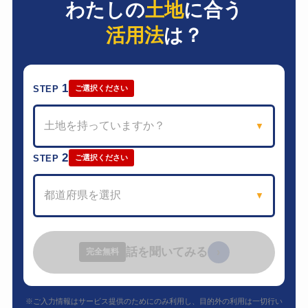
わたしの
土地
に合う
活用法
は？
1
STEP
ご選択ください
土地を持っていますか？
▼
2
STEP
ご選択ください
都道府県を選択
▼
話を聞いてみる
›
完全無料
※ご入力情報はサービス提供のためにのみ利用し、目的外の利用は一切行い