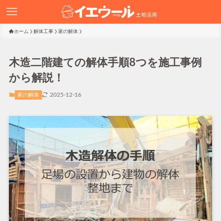
ホーム
解体工事
家の解体
木造二階建ての解体手順8つを施工事例
から解説！
2025-12-16
家の解体