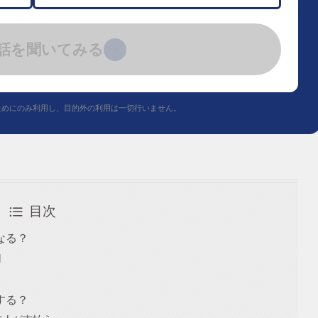
話を聞いてみる
›
ためにのみ利用し、目的外の利用は一切行いません。
目次
なる？
円
する？