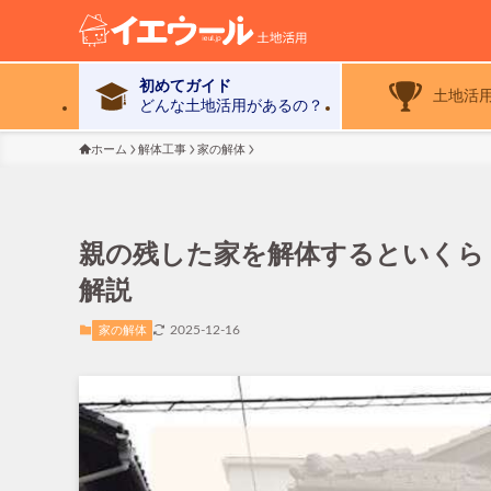
初めてガイド
土地活
どんな土地活用があるの？
ホーム
解体工事
家の解体
親の残した家を解体するといくら
解説
2025-12-16
家の解体