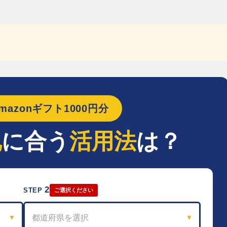
azonギフト1000円分
地
に合う
活用法
は？
2
STEP
ご選択ください
都道府県を選択
▼
▼