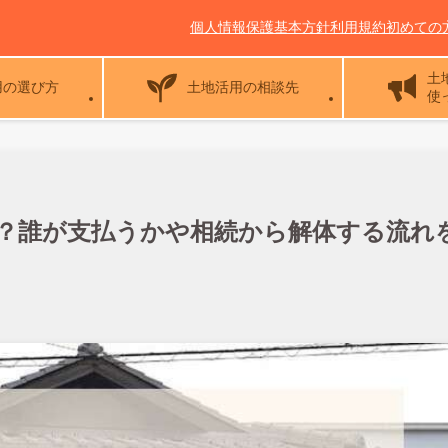
個人情報保護基本方針
利用規約
初めての
土
用の選び方
土地活用の相談先
使
？誰が支払うかや相続から解体する流れ