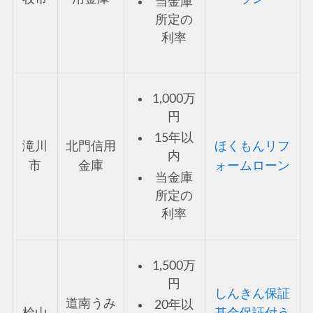
当金庫
所定の
利率
1,000万
円
15年以
滝川
北門信用
ほくもんリフ
内
市
金庫
ォームローン
当金庫
所定の
利率
1,500万
円
しんきん保証
道南うみ
20年以