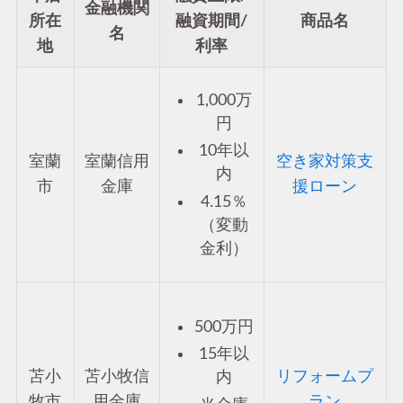
金融機関
所在
融資期間/
商品名
名
地
利率
1,000万
円
10年以
室蘭
室蘭信用
空き家対策支
内
市
金庫
援ローン
4.15％
（変動
金利）
500万円
15年以
苫小
苫小牧信
リフォームプ
内
牧市
用金庫
ラン