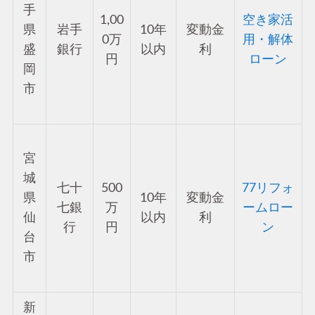
手
1,00
空き家活
県
岩手
10年
変動金
0万
用・解体
盛
銀行
以内
利
円
ローン
岡
市
宮
城
七十
500
77リフォ
県
10年
変動金
七銀
万
ームロー
仙
以内
利
行
円
ン
台
市
新