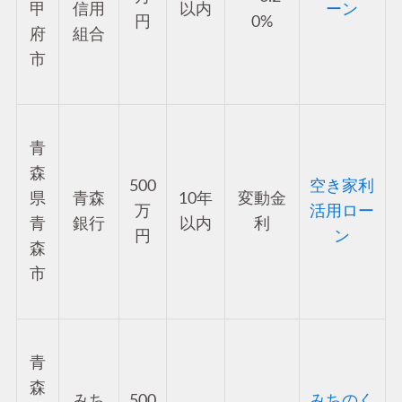
甲
信用
以内
ーン
円
0%
府
組合
市
青
森
500
空き家利
県
青森
10年
変動金
万
活用ロー
青
銀行
以内
利
円
ン
森
市
青
森
みち
500
みちのく