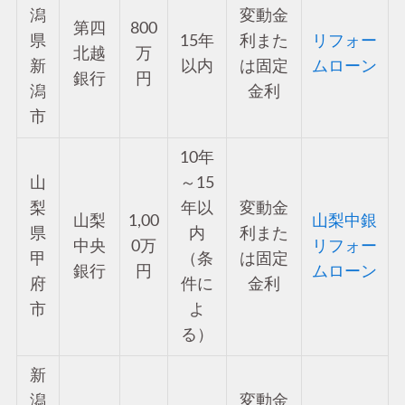
潟
変動金
第四
800
県
15年
利また
リフォー
北越
万
新
以内
は固定
ムローン
銀行
円
潟
金利
市
10年
山
～15
梨
年以
変動金
山梨
1,00
山梨中銀
県
内
利また
中央
0万
リフォー
甲
（条
は固定
銀行
円
ムローン
府
件に
金利
市
よ
る）
新
潟
変動金