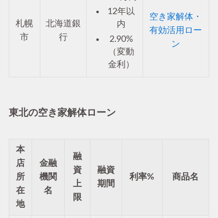
12年以
空き家解体・
札幌
北海道銀
内
有効活用ロー
市
行
2.90%
ン
（変動
金利）
東北の空き家解体ローン
本
融
店
金融
資
融資
所
機関
利率%
商品名
上
期間
在
名
限
地