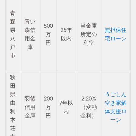
青
森
青い
500
当金庫
県
森信
25年
無担保住
万
所定の
八
用金
以内
宅ローン
円
利率
戸
庫
市
秋
田
県
うごしん
羽後
200
2.20%
由
7年以
空き家解
信用
万
（変動
利
内
体支援ロ
金庫
円
金利）
本
ーン
荘