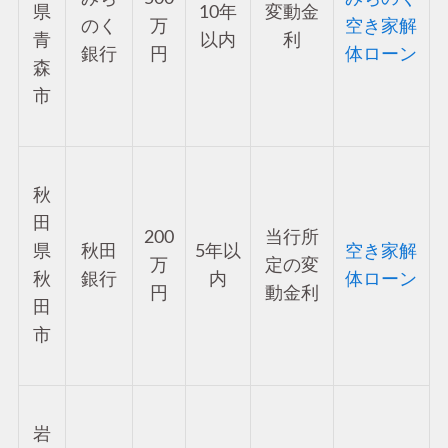
県
10年
変動金
のく
万
空き家解
青
以内
利
銀行
円
体ローン
森
市
秋
田
200
当行所
県
秋田
5年以
空き家解
万
定の変
秋
銀行
内
体ローン
円
動金利
田
市
岩