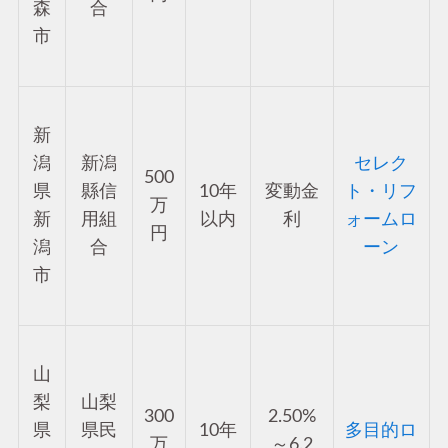
森
合
市
新
潟
新潟
セレク
500
県
縣信
10年
変動金
ト・リフ
万
新
用組
以内
利
ォームロ
円
潟
合
ーン
市
山
梨
山梨
300
2.50%
県
県民
10年
多目的ロ
万
～6.2