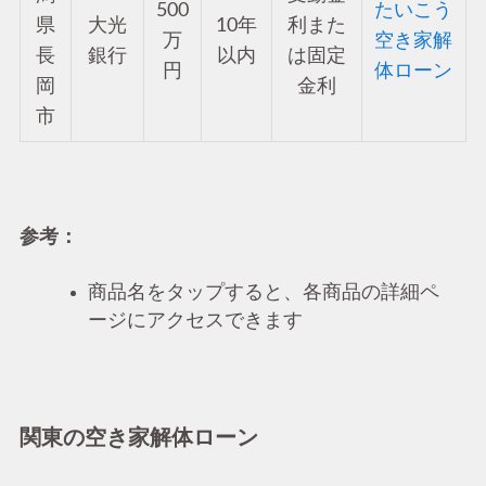
500
たいこう
県
大光
10年
利また
万
空き家解
長
銀行
以内
は固定
円
体ローン
岡
金利
市
参考：
商品名をタップすると、各商品の詳細ペ
ージにアクセスできます
関東の空き家解体ローン