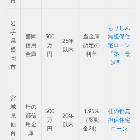
市
岩
もりしん
手
盛岡
500
当金庫
無担保住
県
25年
信用
万
所定の
宅ローン
盛
以内
金庫
円
利率
「築・最
岡
速型」
市
宮
城
杜の
500
1.95%
杜の都無
県
都信
20年
万
（変動
担保住宅
仙
用金
以内
円
金利）
ローン
台
庫