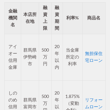
融
融
金融
本店所
資
資
機関
利率%
商品名
在地
上
期
名
限
間
アイ
20
群馬県
500
当金庫
オー
年
無担保住
伊勢崎
万
所定の
信用
以
宅ローン
市
円
利率
金庫
内
しの
20
500
1.875%
のめ
群馬県
年
リフォー
万
（変動
信用
富岡市
以
ムローン