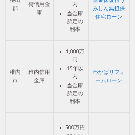
桧山
基金保証付う
内
街信用金
郡
みしん無担保
庫
当金庫
住宅ローン
所定の
利率
1,000万
円
15年以
稚内
稚内信用
わかばリフォ
内
市
金庫
ームローン
当金庫
所定の
利率
500万円