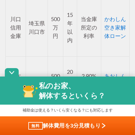
15
川口
500
当金庫
かわしん
埼玉県
年
信用
万
所定の
空き家解
川口市
以
金庫
円
利率
体ローン
内
20
青木
500
2.90%
あおしん
埼玉県
年
私のお家、
信用
万
（変動
無担保住
川口市
以
金庫
円
金利）
宅ローン
解体するといくら？
内
補助金は使える？いくら安くなる？にも対応します
解体費用を3分見積もり
無料
20
ちばぎん
千葉
500