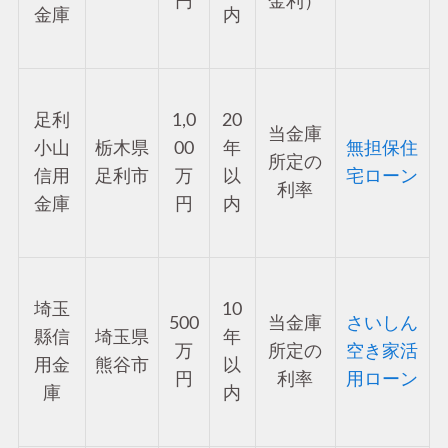
円
金利）
金庫
内
足利
1,0
20
当金庫
小山
栃木県
00
年
無担保住
所定の
信用
足利市
万
以
宅ローン
利率
金庫
円
内
埼玉
10
500
当金庫
さいしん
縣信
埼玉県
年
万
所定の
空き家活
用金
熊谷市
以
円
利率
用ローン
庫
内