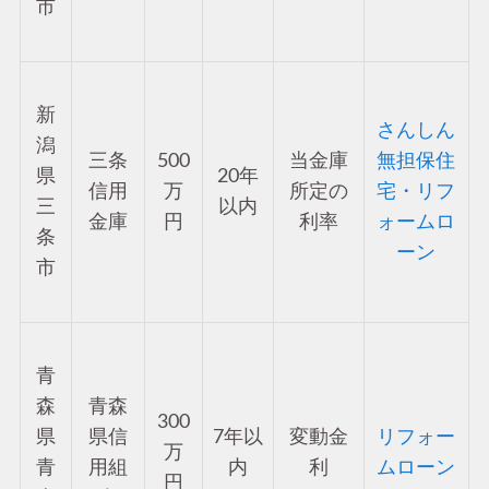
市
新
さんしん
潟
三条
500
当金庫
無担保住
県
20年
信用
万
所定の
宅・リフ
三
以内
金庫
円
利率
ォームロ
条
ーン
市
青
森
青森
300
県
県信
7年以
変動金
リフォー
万
青
用組
内
利
ムローン
円