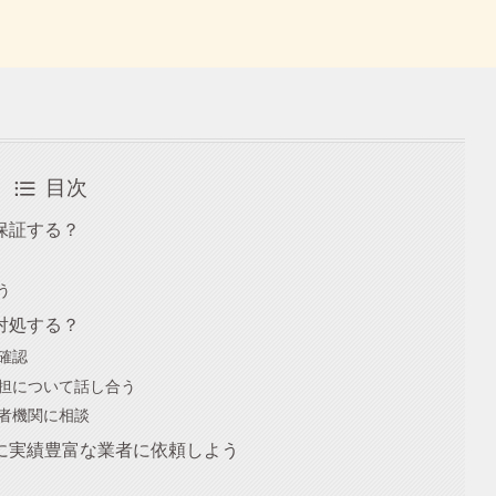
目次
保証する？
う
対処する？
確認
担について話し合う
者機関に相談
に実績豊富な業者に依頼しよう