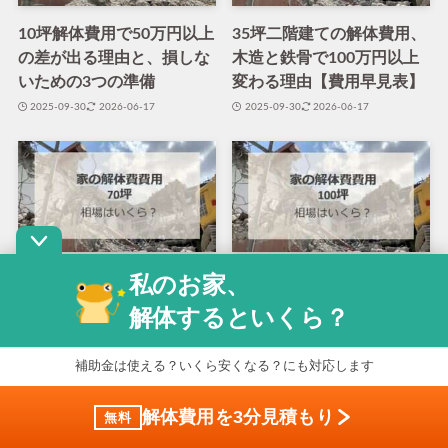
10坪解体費用で50万円以上
35坪二階建ての解体費用、
の差が出る理由と、損しな
木造と鉄骨で100万円以上
いための3つの準備
変わる理由【費用早見表】
2025-09-30
2026-06-17
2025-09-30
2026-06-17
私のお家、
70坪の家解体費用、木造で
家解体費用100坪、木造と
も100万円以上の差が出る3
RC造で実は480万円差にな
解体するといくら？
つの条件【2026年最新】
るケースがある
2025-09-30
2026-06-17
2025-09-30
2026-06-19
補助金は使える？いくら安くなる？にも対応します
解体費用を3分見積もり
無料