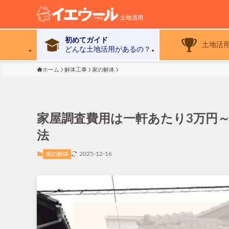
初めてガイド
土地活
どんな土地活用があるの？
ホーム
解体工事
家の解体
家屋調査費用は一軒あたり3万円～
法
2025-12-16
家の解体