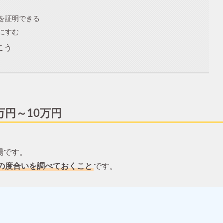
を証明できる
にすむ
こう
円～10万円
場です。
の度合いを調べておくこと
です。