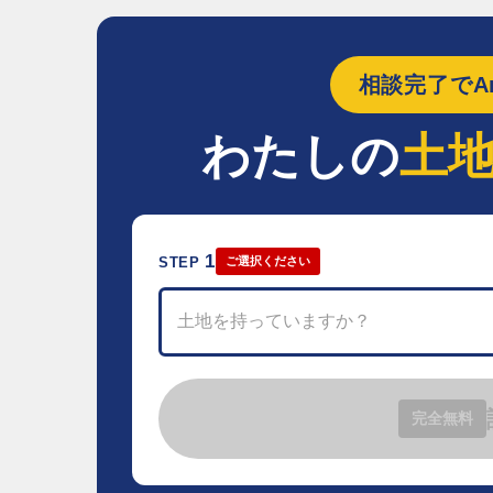
相談完了でAm
わたしの
土
1
STEP
ご選択ください
土地を持っていますか？
完全無料