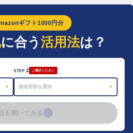
azonギフト1000円分
地
に合う
活用法
は？
2
STEP
ご選択ください
都道府県を選択
▼
▼
話を聞いてみる
›