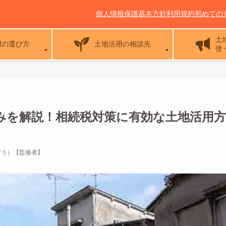
個人情報保護基本方針
利用規約
初めての
土
用の選び方
土地活用の相談先
使
みを解説！相続税対策に有効な土地活用方
ぞう）【監修者】