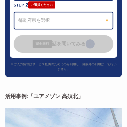
2
STEP
ご選択ください
都道府県を選択
▼
話を聞いてみる
›
完全無料
※ご入力情報はサービス提供のためにのみ利用し、目的外の利用は一切行い
ません。
活用事例:「ユアメゾン 高須北」