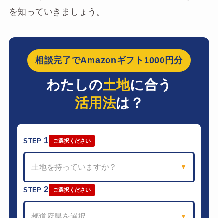
を知っていきましょう。
相談完了でAmazonギフト1000円分
わたしの
土地
に合う
活用法
は？
1
STEP
ご選択ください
土地を持っていますか？
▼
2
STEP
ご選択ください
都道府県を選択
▼