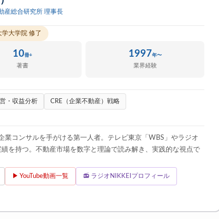
じ）
動産総合研究所 理事長
大学大学院 修了
10
1997
冊+
年〜
著書
業界経験
営・収益分析
CRE（企業不動産）戦略
企業コンサルを手がける第一人者。テレビ東京「WBS」やラジオ
講演実績を持つ。不動産市場を数字と理論で読み解き、実践的な視点で
▶ YouTube動画一覧
📻 ラジオNIKKEIプロフィール