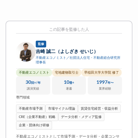
この記事を監修した人
監修
吉崎 誠二（よしざき せいじ）
不動産エコノミスト／社団法人住宅・不動産総合研究所
理事長
不動産エコノミスト
宅地建物取引士
早稲田大学大学院 修了
30
10
1997
回+/年
冊+
年〜
講演実績
著書
業界経験
専門領域
不動産市場予測
市場サイクル理論
賃貸住宅経営・収益分析
CRE（企業不動産）戦略
データ分析・メディア監修
企業・団体向け研修
不動産エコノミストとして市場予測・データ分析・企業コンサ