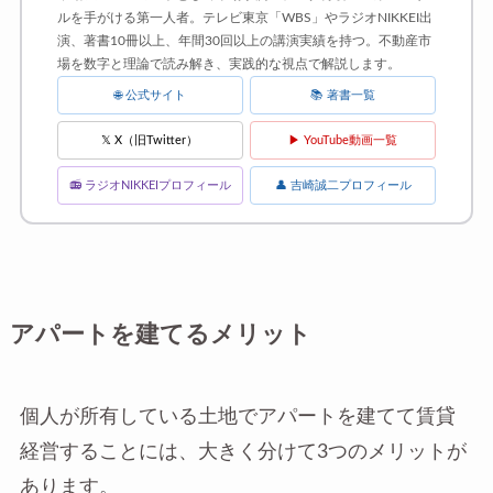
ルを手がける第一人者。テレビ東京「WBS」やラジオNIKKEI出
演、著書10冊以上、年間30回以上の講演実績を持つ。不動産市
場を数字と理論で読み解き、実践的な視点で解説します。
🌐 公式サイト
📚 著書一覧
𝕏 X（旧Twitter）
▶ YouTube動画一覧
📻 ラジオNIKKEIプロフィール
👤 吉崎誠二プロフィール
アパートを建てるメリット
個人が所有している土地でアパートを建てて賃貸
経営することには、大きく分けて3つのメリットが
あります。