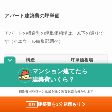
アパート建築費の坪単価
アパートの構造別の坪単価相場は、以下の通りで
す（イエウール編集部調べ）
構造
坪単価相場
マンション建てたら
木造（W造）
74万～105万円/坪
建築費いくら？
鉄骨造（S造）
80万～120万円/坪
初期費用やローン返済を除く実質収益も分かります
鉄筋コンクリート造
95万～125万円/坪
（RC造）
建築費を3分見積もり
無料