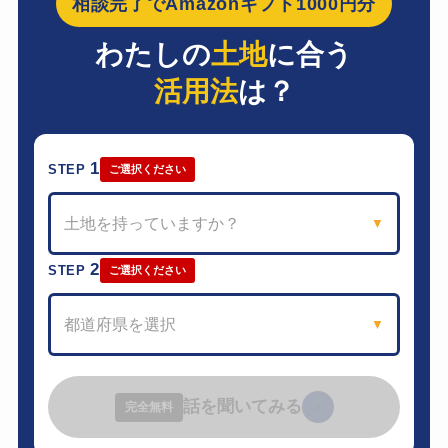
相談完了でAmazonギフト1000円分
わたしの
土地
に合う
活用法
は？
1
STEP
ご選択ください
土地を持っていますか？
▼
2
STEP
ご選択ください
都道府県を選択
▼
話を聞いてみる
›
完全無料