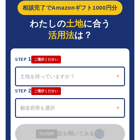
相談完了でAmazonギフト1000円分
わたしの
土地
に合う
活用法
は？
1
STEP
ご選択ください
土地を持っていますか？
▼
2
STEP
ご選択ください
都道府県を選択
▼
話を聞いてみる
›
完全無料