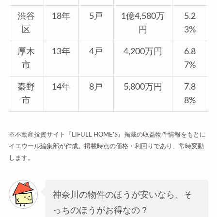
渋谷
18年
5戸
1億4,580万
5.2
区
円
3%
厚木
13年
4戸
4,200万円
6.8
市
7%
秦野
14年
8戸
5,800万円
7.8
市
8%
※不動産投資サイト『LIFULL HOME’S』掲載の収益物件情報をもとに
イエウール編集部が作成。掲載時点の価格・利回りであり、常時変動
します。
神奈川の物件のほうが安いなら、そ
っちのほうがお得なの？