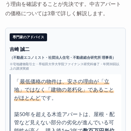
う理由を確認することが先決です。中古アパート
の価格については3章で詳しく解説します。
専門家のアドバイス
吉崎 誠二
（不動産エコノミスト・社団法人住宅・不動産総合研究所 理事長）
※宅地建物取引士・早稲田大学大学院ファイナンス研究科修了・年間30回以
上の講演実績
「
最低価格の物件は、安さの理由が「立
地」ではなく「建物の老朽化」であること
がほとんど
です。
築50年を超える木造アパートは、屋根・配
管など見えない部分の劣化が進んでいる可
能性が高く、購入後1〜2年で
数百万円単位