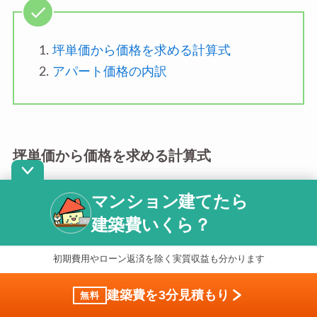
坪単価から価格を求める計算式
アパート価格の内訳
坪単価から価格を求める計算式
マンション建てたら
アパートの価格は、次の式で求めることができま
建築費いくら？
す。
初期費用やローン返済を除く実質収益も分かります
アパートの価格＝
坪単価×延床面積
建築費を3分見積もり
無料