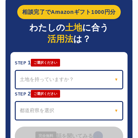
相談完了でAmazonギフト1000円分
わたしの
土地
に合う
活用法
は？
1
STEP
ご選択ください
土地を持っていますか？
▼
2
STEP
ご選択ください
都道府県を選択
▼
話を聞いてみる
›
完全無料