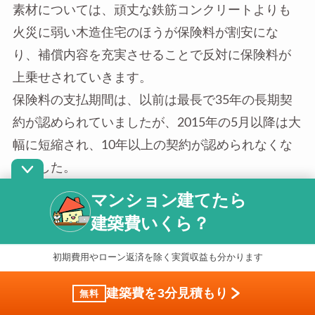
素材については、頑丈な鉄筋コンクリートよりも
火災に弱い木造住宅のほうが保険料が割安にな
り、補償内容を充実させることで反対に保険料が
上乗せされていきます。
保険料の支払期間は、以前は最長で35年の長期契
約が認められていましたが、2015年の5月以降は大
幅に短縮され、10年以上の契約が認められなくな
りました。
建物に保険が適用されている場合、火災などでや
マンション建てたら
けどが発生した場合も補償の対象となります。保
建築費いくら？
険の申請についてはまず、建物の評価額を計算す
る必要があります。
初期費用やローン返済を除く実質収益も分かります
その場合の算出方式として「時価方式」と「再調
建築費を3分見積もり
無料
達原価方式」が設定されています。時価方式で