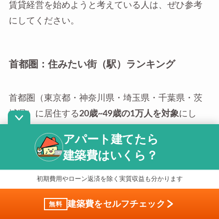
賃貸経営を始めようと考えている人は、ぜひ参考
にしてください。
首都圏：住みたい街（駅）ランキング
首都圏（東京都・神奈川県・埼玉県・千葉県・茨
城県）に居住する
20歳~49歳の1万人を対象
にし
た、SUUMOの「住みたい街ランキング2023 首都
アパート建てたら
圏版」によると、住みたい街（駅）ランキングは
建築費はいくら？
以下の通りです。
初期費用やローン返済を除く実質収益も分かります
建築費をセルフチェック
無料
1位：
横浜