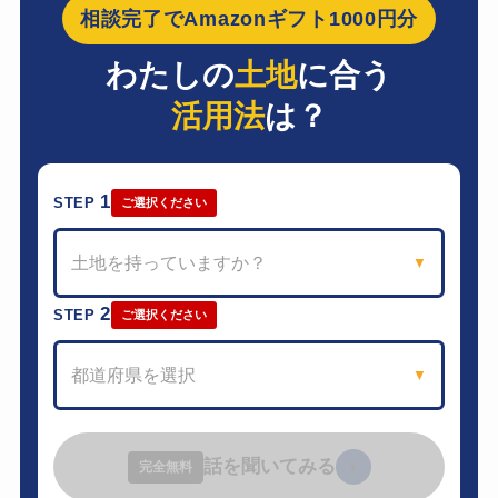
相談完了でAmazonギフト1000円分
わたしの
土地
に合う
活用法
は？
1
STEP
ご選択ください
土地を持っていますか？
▼
2
STEP
ご選択ください
都道府県を選択
▼
話を聞いてみる
›
完全無料