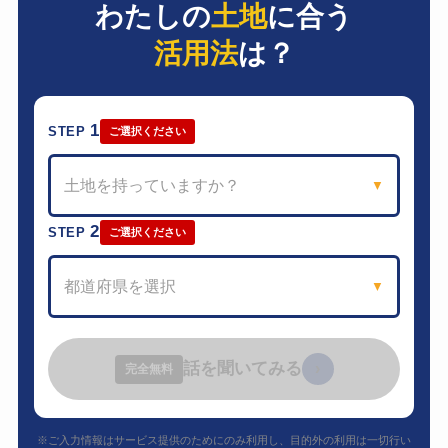
わたしの
土地
に合う
活用法
は？
1
STEP
ご選択ください
土地を持っていますか？
▼
2
STEP
ご選択ください
都道府県を選択
▼
話を聞いてみる
›
完全無料
※ご入力情報はサービス提供のためにのみ利用し、目的外の利用は一切行い