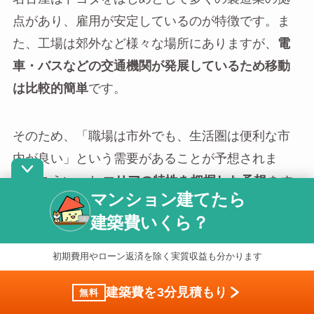
点があり、雇用が安定しているのが特徴です。ま
た、工場は郊外など様々な場所にありますが、
電
車・バスなどの交通機関が発展しているため移動
は比較的簡単
です。
そのため、「職場は市外でも、生活圏は便利な市
内が良い」という需要があることが予想されま
す。こういった
エリアの特性を把握した予想
をす
マンション建てたら
ることで、どういった場所にどのようなアパート
建築費いくら？
の需要があるのかを導き出すことができます。
初期費用やローン返済を除く実質収益も分かります
地域経済の動きに目を向ける
建築費を3分見積もり
無料