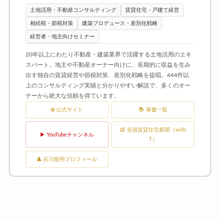
土地活用・不動産コンサルティング
賃貸住宅・戸建て経営
相続税・節税対策
建築プロデュース・差別化戦略
経営者・地主向けセミナー
20年以上にわたり不動産・建築業界で活躍する土地活用のエキ
スパート。地主や不動産オーナー向けに、長期的に収益を生み
出す独自の賃貸経営や節税対策、差別化戦略を提唱。444件以
上のコンサルティング実績と分かりやすい解説で、多くのオー
ナーから絶大な信頼を得ています。
🌐 公式サイト
📚 著書一覧
📰 全国賃貸住宅新聞（with
▶ YouTubeチャンネル
T）
👤 石川龍明プロフィール