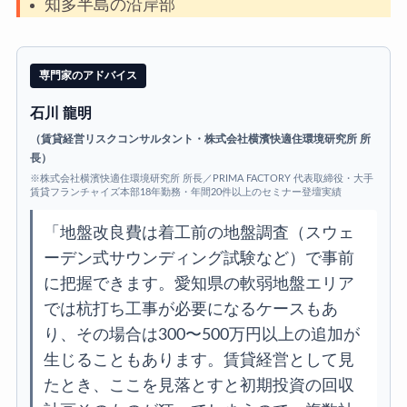
知多半島の沿岸部
専門家のアドバイス
石川 龍明
（賃貸経営リスクコンサルタント・株式会社横濱快適住環境研究所 所
長）
※株式会社横濱快適住環境研究所 所長／PRIMA FACTORY 代表取締役・大手
賃貸フランチャイズ本部18年勤務・年間20件以上のセミナー登壇実績
「地盤改良費は着工前の地盤調査（スウェ
ーデン式サウンディング試験など）で事前
に把握できます。愛知県の軟弱地盤エリア
では杭打ち工事が必要になるケースもあ
り、その場合は300〜500万円以上の追加が
生じることもあります。賃貸経営として見
たとき、ここを見落とすと初期投資の回収