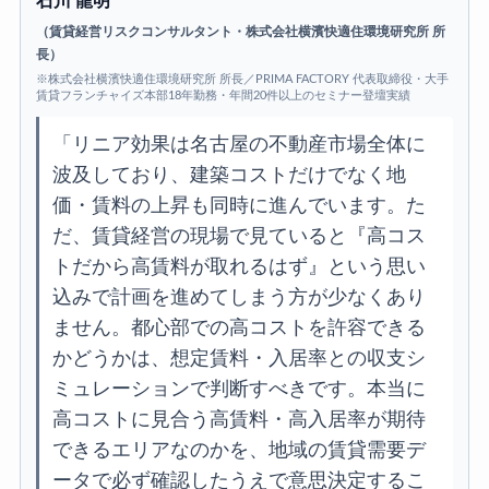
石川 龍明
（賃貸経営リスクコンサルタント・株式会社横濱快適住環境研究所 所
長）
※株式会社横濱快適住環境研究所 所長／PRIMA FACTORY 代表取締役・大手
賃貸フランチャイズ本部18年勤務・年間20件以上のセミナー登壇実績
「リニア効果は名古屋の不動産市場全体に
波及しており、建築コストだけでなく地
価・賃料の上昇も同時に進んでいます。た
だ、賃貸経営の現場で見ていると『高コス
トだから高賃料が取れるはず』という思い
込みで計画を進めてしまう方が少なくあり
ません。都心部での高コストを許容できる
かどうかは、想定賃料・入居率との収支シ
ミュレーションで判断すべきです。本当に
高コストに見合う高賃料・高入居率が期待
できるエリアなのかを、地域の賃貸需要デ
ータで必ず確認したうえで意思決定するこ