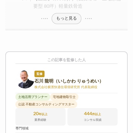
要型 80坪）軽量鉄骨造
もっと見る
この記事を監修した人
監修
石川 龍明（いしかわ りゅうめい）
株式会社横濱快適住環境研究所 代表取締役
土地活用プランナー
宅地建物取引士
公認 不動産コンサルティングマスター
20
444
年以上
件以上
業界経験
コンサル実績
専門領域