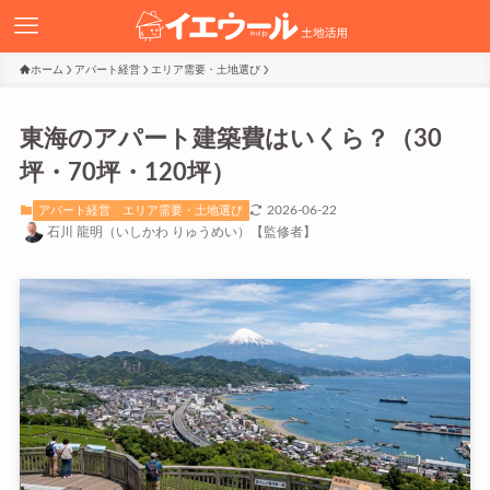
ホーム
アパート経営
エリア需要・土地選び
東海のアパート建築費はいくら？（30
坪・70坪・120坪）
2026-06-22
アパート経営
エリア需要・土地選び
石川 龍明（いしかわ りゅうめい）【監修者】