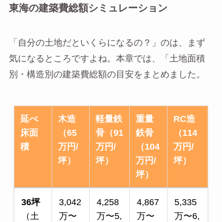
東海の建築費総額シミュレーション
「自分の土地だといくらになるの？」のは、まず
気になるところですよね。本章では、「土地面積
別・構造別の建築費総額の目安をまとめました。
延べ
木造
軽量鉄
重量
RC造
床面
（65
骨（91
鉄骨
（114
積
万円/
万円/
（104
万円/
坪）
坪）
万円/
坪）
坪）
36坪
3,042
4,258
4,867
5,335
（土
万〜
万〜5,
万〜
万〜6,