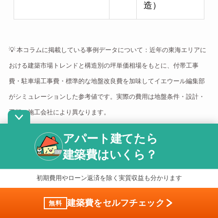
造）
💡 本コラムに掲載している事例データについて：近年の東海エリアに
おける建築市場トレンドと構造別の坪単価相場をもとに、付帯工事
費・駐車場工事費・標準的な地盤改良費を加味してイエウール編集部
がシミュレーションした参考値です。実際の費用は地盤条件・設計・
工期・施工会社により異なります。
アパート建てたら
建築費はいくら？
【愛知】5,200万円（名古屋市昭和区・八事
40坪）軽量鉄骨造 学生・単身型
初期費用やローン返済を除く実質収益も分かります
名古屋市昭和区八事は、南山大学・名城大学・中
建築費をセルフチェック
無料
京大学などのキャンパスが徒歩圏に集まる学生需