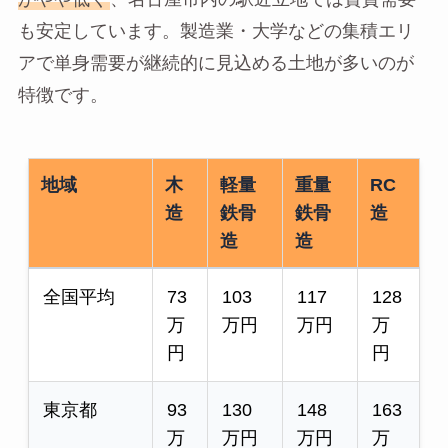
も安定しています。製造業・大学などの集積エリ
アで単身需要が継続的に見込める土地が多いのが
特徴です。
地域
木
軽量
重量
RC
造
鉄骨
鉄骨
造
造
造
全国平均
73
103
117
128
万
万円
万円
万
円
円
東京都
93
130
148
163
万
万円
万円
万