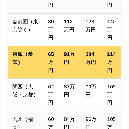
円
円
首都圏（東
80
112
128
140
京除く）
万
万円
万円
万
円
円
東海（愛
65
91万
104
114
知）
万
円
万円
万
円
円
関西（大
62
87万
99万
109
阪・京都）
万
円
円
万
円
円
九州（福
60
84万
96万
105
岡）
万
円
円
万