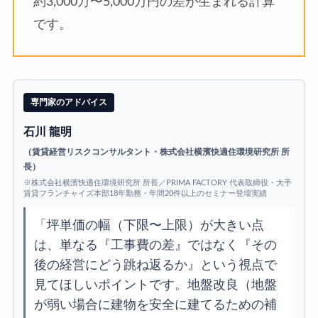
約3,000万〜5,000万円の差が生まれる計算
です。
専門家のアドバイス
石川 龍明
（賃貸経営リスクコンサルタント・株式会社横濱快適住環境研究所 所
長）
※株式会社横濱快適住環境研究所 所長／PRIMA FACTORY 代表取締役・大手
賃貸フランチャイズ本部18年勤務・年間20件以上のセミナー登壇実績
「坪単価の幅（下限〜上限）が大きい点
は、単なる『工事費の差』ではなく『その
後の経営にどう跳ね返るか』という視点で
見てほしいポイントです。地盤改良（地盤
が弱い場合に建物を安全に建てるための補