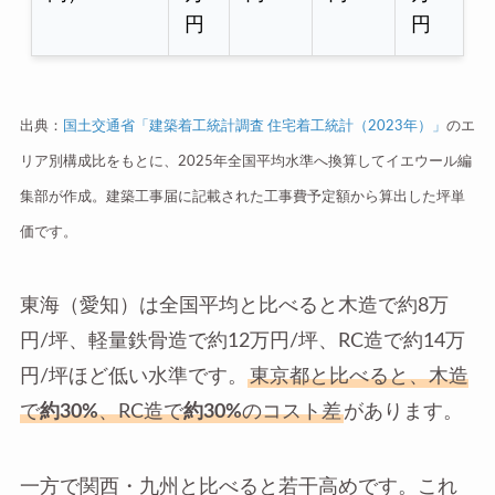
円
円
出典：
国土交通省「建築着工統計調査 住宅着工統計（2023年）」
のエ
リア別構成比をもとに、2025年全国平均水準へ換算してイエウール編
集部が作成。建築工事届に記載された工事費予定額から算出した坪単
価です。
東海（愛知）は全国平均と比べると木造で約8万
円/坪、軽量鉄骨造で約12万円/坪、RC造で約14万
円/坪ほど低い水準です。
東京都と比べると、木造
で
約30%
、RC造で
約30%
のコスト差
があります。
一方で関西・九州と比べると若干高めです。これ