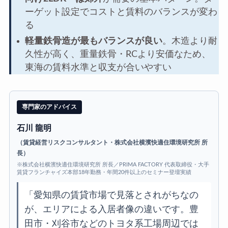
ーゲット設定でコストと賃料のバランスが変わ
る
軽量鉄骨造が最もバランスが良い
。木造より耐
久性が高く、重量鉄骨・RCより安価なため、
東海の賃料水準と収支が合いやすい
専門家のアドバイス
石川 龍明
（賃貸経営リスクコンサルタント・株式会社横濱快適住環境研究所 所
長）
※株式会社横濱快適住環境研究所 所長／PRIMA FACTORY 代表取締役・大手
賃貸フランチャイズ本部18年勤務・年間20件以上のセミナー登壇実績
「愛知県の賃貸市場で見落とされがちなの
が、エリアによる入居者像の違いです。豊
田市・刈谷市などのトヨタ系工場周辺では