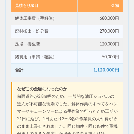
見積もり項目
金額
解体工事費（手解体）
680,000円
廃材搬出・処分費
270,000円
足場・養生費
120,000円
諸費用（申請・確認）
50,000円
1,120,000円
合計
なぜこの金額になったのか
前面道路が3.8m幅のため、一般的な油圧ショベルの
進入が不可能な現場でした。解体作業のすべてをハン
マーやチェーンソーによる手作業で行ったため工期が
21日に延び、1日あたり2〜3名の作業員の人件費がそ
のまま上乗せされました。同じ物件・同じ条件で重機
が搬入できると仮定した場合の参考見積もりは