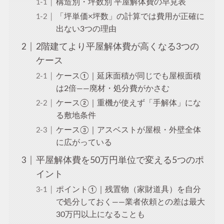
構造別・坪数別 平屋解体費の早見表
「坪単価×坪数」の計算では費用が正確に
出ない3つの理由
2階建てより平屋解体費が高くなる3つの
ケース
ケース①｜延床面積が同じでも屋根面積
は2倍——廃材・処分費がかさむ
ケース②｜重機が使えず「手解体」にな
る敷地条件
ケース③｜アスベストが屋根・外壁全体
に広がっている
平屋解体費を50万円単位で変える5つのポ
イント
ポイント①｜残置物（家財道具）を自分
で処分しておく——業者依頼との差は最大
30万円以上になることも