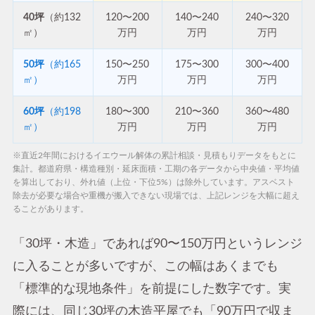
40坪
（約132
120〜200
140〜240
240〜320
㎡）
万円
万円
万円
50坪
（約165
150〜250
175〜300
300〜400
㎡）
万円
万円
万円
60坪
（約198
180〜300
210〜360
360〜480
㎡）
万円
万円
万円
※直近2年間におけるイエウール解体の累計相談・見積もりデータをもとに
集計。都道府県・構造種別・延床面積・工期の各データから中央値・平均値
を算出しており、外れ値（上位・下位5%）は除外しています。アスベスト
除去が必要な場合や重機が搬入できない現場では、上記レンジを大幅に超え
ることがあります。
「30坪・木造」であれば90〜150万円というレンジ
に入ることが多いですが、この幅はあくまでも
「標準的な現地条件」を前提にした数字です。実
際には、同じ30坪の木造平屋でも「90万円で収ま