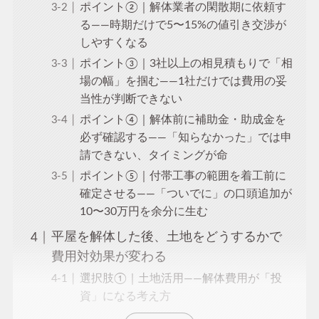
ポイント②｜解体業者の閑散期に依頼す
る——時期だけで5〜15%の値引き交渉が
しやすくなる
ポイント③｜3社以上の相見積もりで「相
場の幅」を掴む——1社だけでは費用の妥
当性が判断できない
ポイント④｜解体前に補助金・助成金を
必ず確認する——「知らなかった」では申
請できない、タイミングが命
ポイント⑤｜付帯工事の範囲を着工前に
確定させる——「ついでに」の口頭追加が
10〜30万円を余分に生む
平屋を解体した後、土地をどうするかで
費用対効果が変わる
選択肢①｜土地活用——解体費用が「投
資」になる考え方