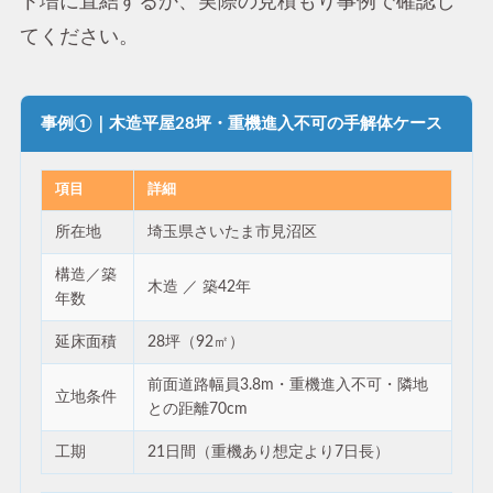
ト増に直結するか、実際の見積もり事例で確認し
てください。
事例①｜木造平屋28坪・重機進入不可の手解体ケース
項目
詳細
所在地
埼玉県さいたま市見沼区
構造／築
木造 ／ 築42年
年数
延床面積
28坪（92㎡）
前面道路幅員3.8m・重機進入不可・隣地
立地条件
との距離70cm
工期
21日間（重機あり想定より7日長）