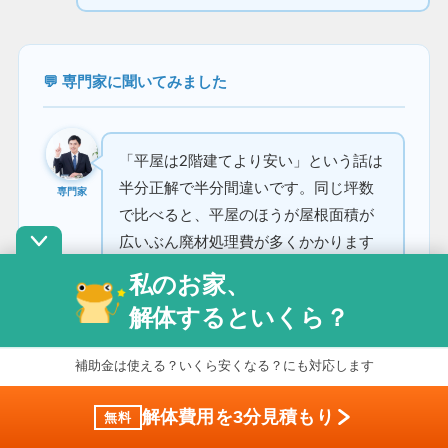
💬 専門家に聞いてみました
「平屋は2階建てより安い」という話は
半分正解で半分間違いです。同じ坪数
専門家
で比べると、平屋のほうが屋根面積が
広いぶん廃材処理費が多くかかります
し、1階がすべて広がっている構造のせ
私のお家、
いで隣地との距離が近くなりやすい。
解体するといくら？
重機が入れない現場は全体の2割以上あ
ります。そしてアスベスト。この3つが
補助金は使える？いくら安くなる？にも対応します
重なると、2階建てより30〜50万円以
上高くなることは珍しくないのです。
解体費用を3分見積もり
無料