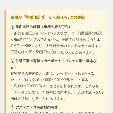
費用が「坪単価計算」から外れる3つの要因
① 前面道路の幅員（重機の搬入可否）
一般的な油圧ショベル（バックホウ）は、前面道路の幅員
が4m未満だと進入できません。手解体に切り替えると工
期が1.5〜2倍になり、人件費がそのまま上乗せされます。
工賃だけで30〜50万円の増加になることがあります。
② 付帯工事の有無（カーポート・ブロック塀・庭木な
ど）
建物本体の解体費とは別に、カーポート（6万円〜/1
台）・ブロック塀（5,000〜10,000円/㎡）・庭木
（5,000〜30,000円/本）などが加算されます。これらを
「どうせついでに」と気軽に依頼すると、合計で20〜50万
円ほど追加になることがあります。
③ アスベスト含有建材の有無