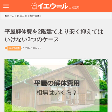
ホーム
解体工事
家の解体
平屋解体費を2階建てより安く抑えては
いけない3つのケース
2026-06-22
家の解体