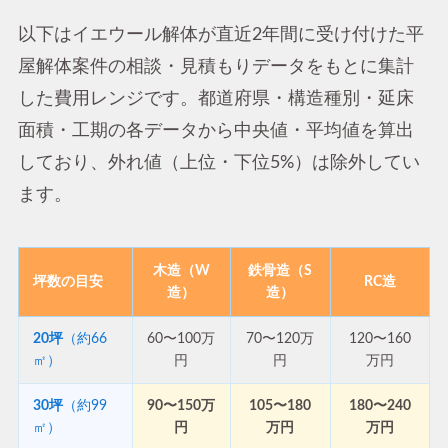
以下はイエウール解体が直近2年間に受け付けた平
屋解体案件の相談・見積もりデータをもとに集計
した費用レンジです。都道府県・構造種別・延床
面積・工期の各データから中央値・平均値を算出
しており、外れ値（上位・下位5%）は除外してい
ます。
木造（W
鉄骨造（S
坪数の目安
RC造
造）
造）
20坪
（約66
60〜100万
70〜120万
120〜160
㎡）
円
円
万円
30坪
（約99
90〜150万
105〜180
180〜240
㎡）
円
万円
万円