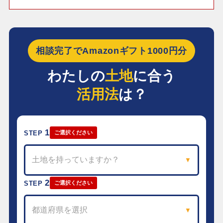
相談完了でAmazonギフト1000円分
わたしの
土地
に合う
活用法
は？
1
STEP
ご選択ください
土地を持っていますか？
▼
2
STEP
ご選択ください
都道府県を選択
▼