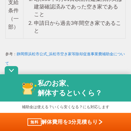
支給
建築確認済みであった空き家である
条件
こと
（一
申請日から過去3年間空き家であるこ
部）
と
参考：
静岡県浜松市公式_浜松市空き家等除却促進事業費補助金につい
て
私のお家、
大阪府大阪市の「密集住宅市街地整備のため
解体するといくら？
の補助制度」
補助金は使える？いくら安くなる？にも対応します
大阪府大阪市の「密集住宅市街地のための補助制
解体費用を3分見積もり
無料
度」では、幅員4m未満の狭い道路に面する昭和25