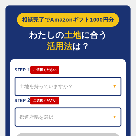
相談完了でAmazonギフト1000円分
わたしの
土地
に合う
活用法
は？
1
STEP
ご選択ください
土地を持っていますか？
▼
2
STEP
ご選択ください
都道府県を選択
▼