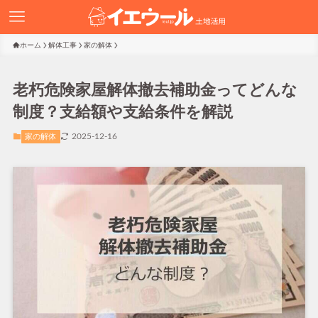
ホーム
解体工事
家の解体
老朽危険家屋解体撤去補助金ってどんな
制度？支給額や支給条件を解説
2025-12-16
家の解体