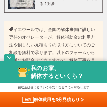
る？対象
イエウールでは、全国の解体事例に詳しい
専任のオペレーターが、解体補助金の利用方
法や損しない見積もりの取り方についてのご
相談
を無料で承ります。以下のフォームから
簡単にお問合せできますので、解体工事を具
私のお家、
体的にご検討中の方は、ぜひご活用くださ
解体するといくら？
い。
補助金は使える？いくら安くなる？にも対応します
私の家の解体費用はいくら？
解体費用を3分見積もり
無料