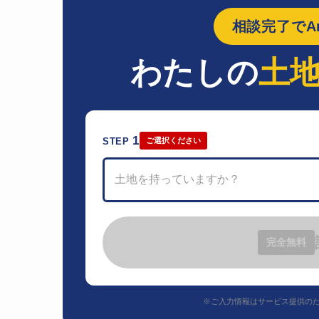
相談完了でAm
わたしの
土
1
STEP
ご選択ください
土地を持っていますか？
完全無料
※ご入力情報はサービス提供の