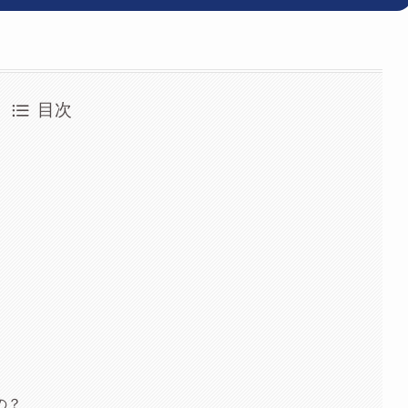
目次
の？