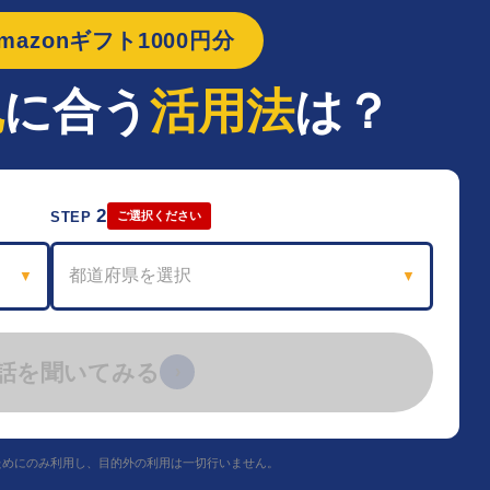
azonギフト1000円分
地
に合う
活用法
は？
2
STEP
ご選択ください
都道府県を選択
▼
▼
話を聞いてみる
›
ためにのみ利用し、目的外の利用は一切行いません。