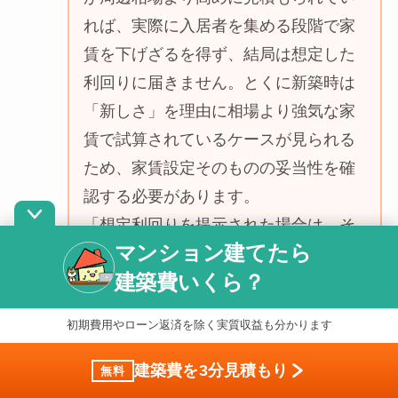
れば、実際に入居者を集める段階で家
賃を下げざるを得ず、結局は想定した
利回りに届きません。とくに新築時は
「新しさ」を理由に相場より強気な家
賃で試算されているケースが見られる
ため、家賃設定そのものの妥当性を確
認する必要があります。
「想定利回りを提示された場合は、そ
マンション建てたら
の根拠となる家賃設定が周辺相場と比
建築費いくら？
べて妥当かを必ず確認するようお伝え
しています。目安として、周辺の類似
初期費用やローン返済を除く実質収益も分かります
物件の実際の成約家賃を3件ほど確認す
るだけで、想定家賃が現実的かどうか
建築費を3分見積もり
無料
の精度がぐっと上がります。」