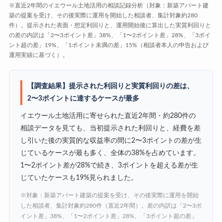
※直近2年間のイエウール土地活用の相談記録分析（対象：新築アパート建
築の提案を受け、その後実際に運用を開始した相談者、集計対象約280
件）。提示された表面・想定利回りと、運用開始後に算出した実質利回りと
の差の内訳は「2〜3ポイント差」38%、「1〜2ポイント差」28%、「3ポイ
ント超の差」19%、「1ポイント未満の差」15%（相談者本人の申告および
運用実績に基づく）。
【調査結果】提示された利回りと実質利回りの差は、
2〜3ポイントに達するケースが最多
イエウール土地活用に寄せられた直近2年間・約280件の
相談データを見ても、当初提示された利回りと、経費を差
し引いた後の実質的な収益率の間に2〜3ポイントの差が生
じているケースが最も多く、全体の38%を占めています。
1〜2ポイント差が28%で続き、3ポイントを超える差が生
じていたケースも19%見られました。
※対象：新築アパート建築の提案を受け、その後実際に運用を開始
した相談者、集計対象約280件（直近2年間）。差の内訳は「2〜3ポ
イント差」38%、「1〜2ポイント差」28%、「3ポイント超の差」