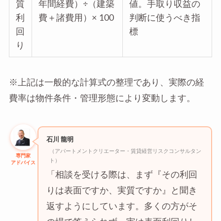
質
年間経費）÷（建築
値。手取り収益の
利
費＋諸費用）× 100
判断に使うべき指
回
標
り
※上記は一般的な計算式の整理であり、実際の経
費率は物件条件・管理形態により変動します。
石川 龍明
（アパートメントクリエーター・賃貸経営リスクコンサルタン
専門家
ト）
アドバイス
「相談を受ける際は、まず『その利回
りは表面ですか、実質ですか』と聞き
返すようにしています。多くの方がそ