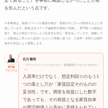
定であること）を事前に確認しなかったことが差
を生んだという点です。
※本事例は、新築アパートの建築を検討・実施された方への取材をもとに作
成しています。取材は当メディア編集部が個別に実施し、専門家への確認を
経て、個人が特定できないよう氏名等を加工・匿名化しています。掲載して
いる数値はご本人から提供いただいた情報に基づき、入居率・利回りは物件
条件や市況により変動します。
石川 龍明
（アパートメントクリエーター・賃貸経営リスクコンサルタン
専門家
ト）
アドバイス
入居率だけでなく、想定利回りのもう1
つの落とし穴が「家賃設定そのものの
妥当性」です。満室を前提にした数字
であっても、その前提となる家賃自体
が周辺相場より高めに見積もられてい