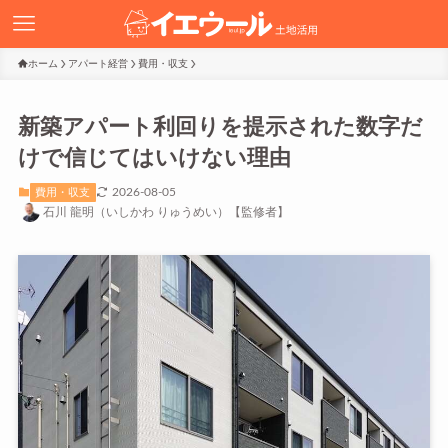
ホーム
アパート経営
費用・収支
新築アパート利回りを提示された数字だ
けで信じてはいけない理由
2026-08-05
費用・収支
石川 龍明（いしかわ りゅうめい）【監修者】