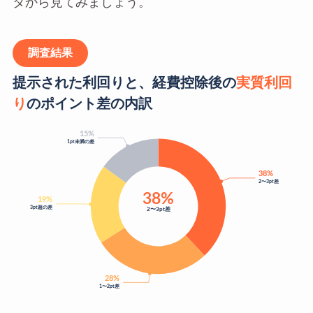
タから見てみましょう。
調査結果
提示された利回りと、経費控除後の
実質利回
り
のポイント差の内訳
15%
1pt未満の差
38%
2〜3pt差
38%
19%
3pt超の差
2〜3pt差
28%
1〜2pt差