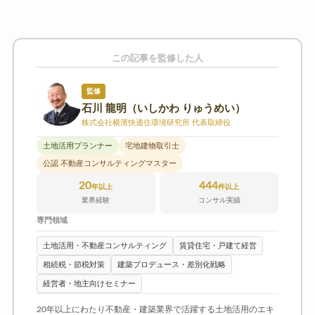
この記事を監修した人
監修
石川 龍明（いしかわ りゅうめい）
株式会社横濱快適住環境研究所 代表取締役
土地活用プランナー
宅地建物取引士
公認 不動産コンサルティングマスター
20
444
年以上
件以上
業界経験
コンサル実績
専門領域
土地活用・不動産コンサルティング
賃貸住宅・戸建て経営
相続税・節税対策
建築プロデュース・差別化戦略
経営者・地主向けセミナー
20年以上にわたり不動産・建築業界で活躍する土地活用のエキ