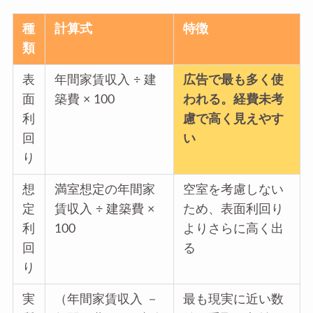
種
計算式
特徴
類
表
年間家賃収入 ÷ 建
広告で最も多く使
面
築費 × 100
われる。経費未考
利
慮で高く見えやす
回
い
り
想
満室想定の年間家
空室を考慮しない
定
賃収入 ÷ 建築費 ×
ため、表面利回り
利
100
よりさらに高く出
回
る
り
実
（年間家賃収入 －
最も現実に近い数