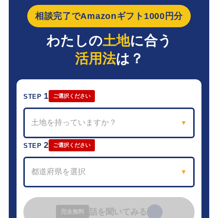
相談完了でAmazonギフト1000円分
わたしの
土地
に合う
活用法
は？
1
STEP
ご選択ください
土地を持っていますか？
▼
2
STEP
ご選択ください
都道府県を選択
▼
話を聞いてみる
›
完全無料