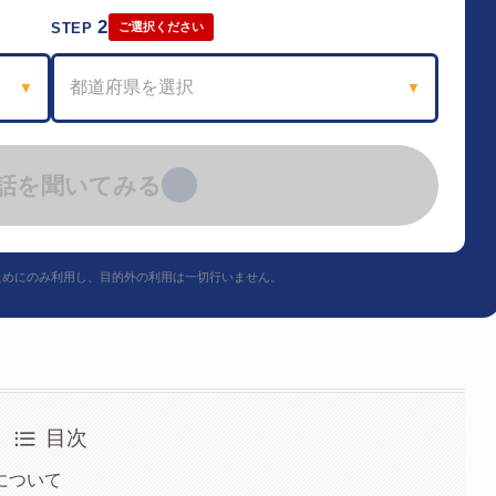
2
STEP
ご選択ください
都道府県を選択
▼
▼
話を聞いてみる
›
ためにのみ利用し、目的外の利用は一切行いません。
目次
について