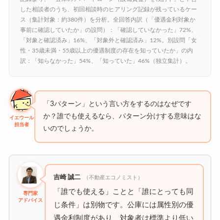
した相談者のうち、初回相談時のヒアリング記録が残っているケー
ス（集計対象：約380件）を分析。全回答内訳（「優遇金利対象か
事前に確認していたか」の設問）：「確認していなかった」72%、
「対象と確認済み」16%、「対象外と確認済み」12%。別設問「女
性・35歳未満・55歳以上の優遇制度の存在を知っていたか」の内
訳：「知らなかった」54%、「知っていた」46%（独立集計）。
「3パターン」という言い方をするのはなぜです
か？誰でも使えるなら、パターン分けする意味はな
イエウール
担当者
いのでしょうか。
吉崎 誠二
（不動産エコノミスト）
「誰でも使える」ことと「誰にとっても同
専門家
アドバイス
じ条件」は別物です。公庫には属性別の優
遇金利制度があり、対象者は標準より低い