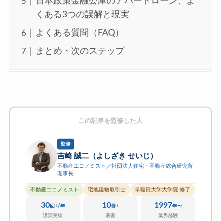
日本政策金融公庫のアパートローン、よ
くある3つの誤解と現実
よくある質問（FAQ）
まとめ・次のステップ
この記事を監修した人
監修
吉崎 誠二（よしざき せいじ）
不動産エコノミスト／社団法人住宅・不動産総合研究所
理事長
不動産エコノミスト
宅地建物取引士
早稲田大学大学院 修了
30
10
1997
回+/年
冊+
年〜
講演実績
著書
業界経験