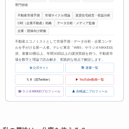
専門領域
不動産市場予測
市場サイクル理論
賃貸住宅経営・収益分析
CRE（企業不動産）戦略
データ分析・メディア監修
企業・団体向け研修
不動産エコノミストとして市場予測・データ分析・企業コンサ
ルを手がける第一人者。テレビ東京「WBS」やラジオNIKKEI出
演、著書10冊以上、年間30回以上の講演実績を持つ。不動産市
場を数字と理論で読み解き、実践的な視点で解説します。
🌐 公式サイト
📚 著書一覧
𝕏 X（旧Twitter）
▶ YouTube動画一覧
📻 ラジオNIKKEIプロフィール
👤 吉崎誠二プロフィール