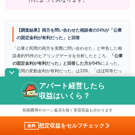
【調査結果】両方を問い合わせた相談者の54%が「公庫
の固定金利が有利だった」と回答
「公庫と民間の両方を実際に問い合わせた」と申告した相
談者約95件のヒアリングデータを分析したところ、
「公庫
の固定金利が有利だった」と回答した方が54%
に上った。
「民間の変動金利が有利だった」は33%、「ほぼ同等だっ
た」は13%だった。
アパート経営したら
※対象：「公庫と民間の両方を実際に問い合わせた」と申告した相
収益はいくら？
談者、集計対象約95件（直近2年間のイエウール土地活用相談記録
より）。回答の内訳：「公庫の固定金利が有利だった」54%、「民
間の変動金利が有利だった」33%、「ほぼ同等だった」13%（合計
初期費用やローン返済を除く実質収益も分かります
100%）。なお、イエウール土地活用では金融機関の紹介・あっせ
んは行っておらず、相談者の方がご自身で各金融機関へ問い合わせ
想定収益をセルフチェック
無料
た結果を後日ヒアリングしたデータです。