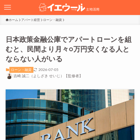
ホーム
アパート経営
ローン・融資
日本政策金融公庫でアパートローンを組
むと、民間より月々○万円安くなる人と
ならない人がいる
2026-07-05
ローン・融資
吉崎 誠二（よしざき せいじ）【監修者】