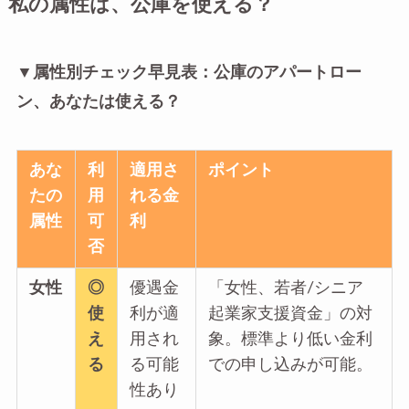
私の属性は、公庫を使える？
▼属性別チェック早見表：公庫のアパートロー
ン、あなたは使える？
あな
利
適用さ
ポイント
たの
用
れる金
属性
可
利
否
女性
◎
優遇金
「女性、若者/シニア
使
利が適
起業家支援資金」の対
え
用され
象。標準より低い金利
る
る可能
での申し込みが可能。
性あり