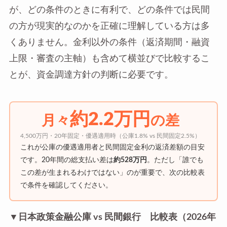
が、どの条件のときに有利で、どの条件では民間
の方が現実的なのかを正確に理解している方は多
くありません。金利以外の条件（返済期間・融資
上限・審査の主軸）も含めて横並びで比較するこ
とが、資金調達方針の判断に必要です。
約2.2万円
月々
の差
4,500万円・20年固定・優遇適用時（公庫1.8% vs 民間固定2.5%）
これが公庫の優遇適用者と民間固定金利の返済差額の目安
です。20年間の総支払い差は
約528万円
。ただし「誰でも
この差が生まれるわけではない」のが重要で、次の比較表
で条件を確認してください。
▼日本政策金融公庫 vs 民間銀行 比較表（2026年