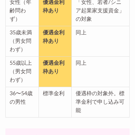
女性（年
優遇金利
「女性、若者/シニ
齢問わ
枠あり
ア起業家支援資金」
ず）
の対象
35歳未満
優遇金利
同上
（男女問
枠あり
わず）
55歳以上
優遇金利
同上
（男女問
枠あり
わず）
36〜54歳
標準金利
優遇枠の対象外。標
の男性
準金利で申し込み可
能