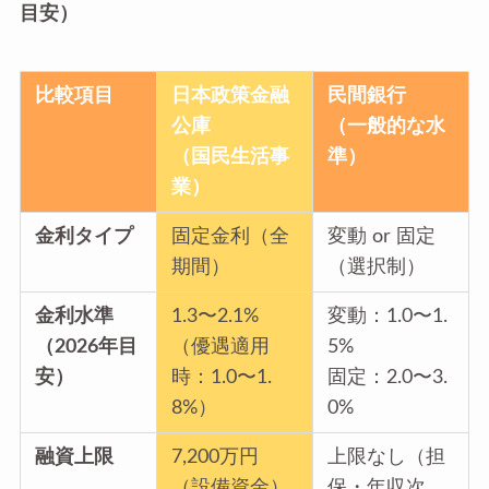
目安）
比較項目
日本政策金融
民間銀行
公庫
（一般的な水
（国民生活事
準）
業）
金利タイプ
固定金利（全
変動 or 固定
期間）
（選択制）
金利水準
1.3〜2.1%
変動：1.0〜1.
（2026年目
（優遇適用
5%
安）
時：1.0〜1.
固定：2.0〜3.
8%）
0%
融資上限
7,200万円
上限なし（担
（設備資金）
保・年収次