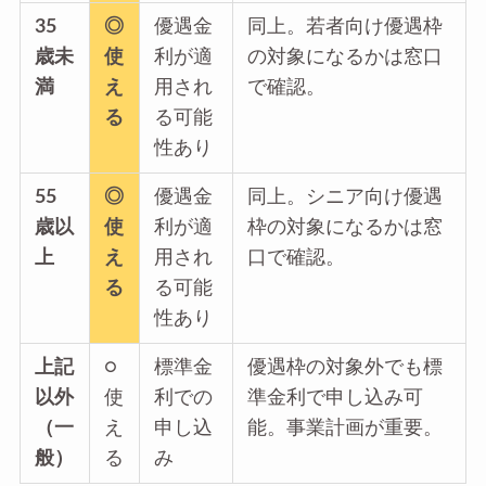
35
◎
優遇金
同上。若者向け優遇枠
歳未
使
利が適
の対象になるかは窓口
満
え
用され
で確認。
る
る可能
性あり
55
◎
優遇金
同上。シニア向け優遇
歳以
使
利が適
枠の対象になるかは窓
上
え
用され
口で確認。
る
る可能
性あり
上記
○
標準金
優遇枠の対象外でも標
以外
使
利での
準金利で申し込み可
（一
え
申し込
能。事業計画が重要。
般）
る
み