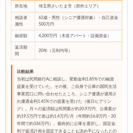
所在地
埼玉県さいたま市（郊外エリア）
相談者
62歳・男性（シニア優遇対象）・自己資金
属性
500万円
融資額
4,200万円（木造アパート・設備資金）
返済期
20年（元利均等）
間
比較結果
当初は民間銀行Aに相談し、変動金利1.85%での融資
提案を受けていた。その後、ご自身で公庫の国民生活
事業窓口に問い合わせたところ、シニア優遇が適用さ
れ優遇金利1.45%での提案を受けた（後日ヒアリン
グ）。月々の返済額は民間案が約20.9万円、公庫案が
約19.5万円で差は約1.4万円/月（年間約16.8万円・20
年間で約336万円）。最終的に公庫を選択し、固定金
利で返済計画を固定できることも決め手になったとの