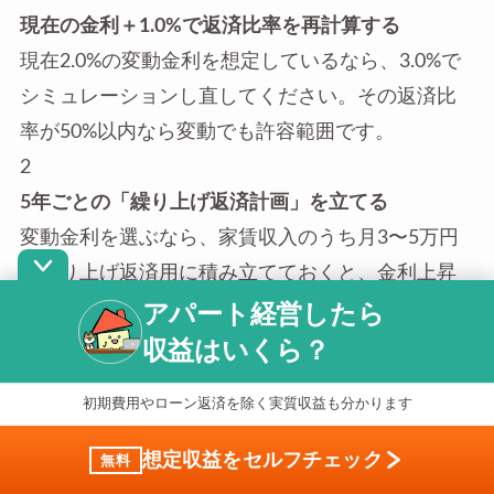
現在の金利＋1.0%で返済比率を再計算する
現在2.0%の変動金利を想定しているなら、3.0%で
シミュレーションし直してください。その返済比
率が50%以内なら変動でも許容範囲です。
2
5年ごとの「繰り上げ返済計画」を立てる
変動金利を選ぶなら、家賃収入のうち月3〜5万円
を繰り上げ返済用に積み立てておくと、金利上昇
アパート経営したら
リスクへのバッファーになります。
3
収益はいくら？
「5年ルール」「125%ルール」の適用有無を確認
初期費用やローン返済を除く実質収益も分かります
する
アパートローンでは住宅ローンの保護ルールが適
想定収益をセルフチェック
無料
用されないケースがほとんどです。金利が上がれ