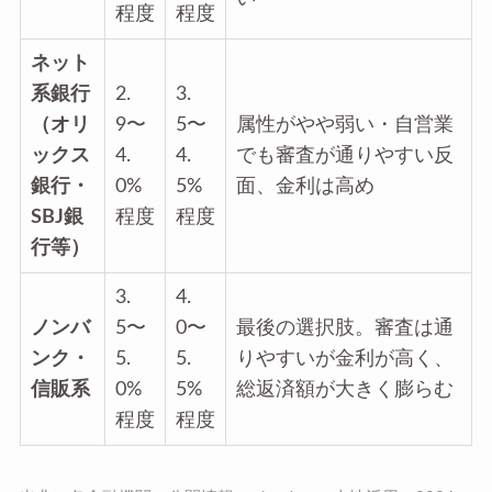
程度
程度
ネット
系銀行
2.
3.
（オリ
9〜
5〜
属性がやや弱い・自営業
ックス
4.
4.
でも審査が通りやすい反
銀行・
0%
5%
面、金利は高め
SBJ銀
程度
程度
行等）
3.
4.
ノンバ
5〜
0〜
最後の選択肢。審査は通
ンク・
5.
5.
りやすいが金利が高く、
信販系
0%
5%
総返済額が大きく膨らむ
程度
程度