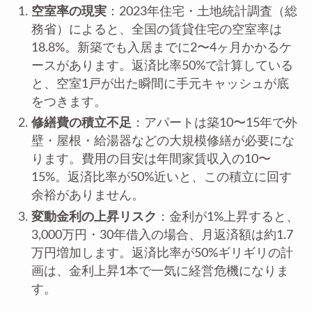
空室率の現実
：2023年住宅・土地統計調査（総
務省）によると、全国の賃貸住宅の空室率は
18.8%。新築でも入居までに2〜4ヶ月かかるケ
ースがあります。返済比率50%で計算している
と、空室1戸が出た瞬間に手元キャッシュが底
をつきます。
修繕費の積立不足
：アパートは築10〜15年で外
壁・屋根・給湯器などの大規模修繕が必要にな
ります。費用の目安は年間家賃収入の10〜
15%。返済比率が50%近いと、この積立に回す
余裕がありません。
変動金利の上昇リスク
：金利が1%上昇すると、
3,000万円・30年借入の場合、月返済額は約1.7
万円増加します。返済比率が50%ギリギリの計
画は、金利上昇1本で一気に経営危機になりま
す。