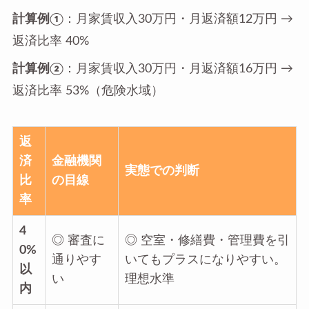
計算例①
：月家賃収入30万円・月返済額12万円 →
返済比率
40%
計算例②
：月家賃収入30万円・月返済額16万円 →
返済比率
53%（危険水域）
返
済
金融機関
実態での判断
比
の目線
率
4
◎ 審査に
◎ 空室・修繕費・管理費を引
0%
通りやす
いてもプラスになりやすい。
以
い
理想水準
内