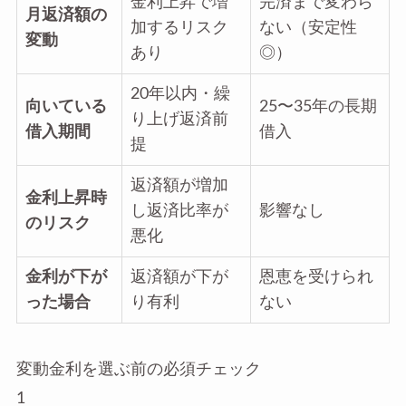
金利上昇で増
完済まで変わら
月返済額の
加するリスク
ない（安定性
変動
あり
◎）
20年以内・繰
向いている
25〜35年の長期
り上げ返済前
借入期間
借入
提
返済額が増加
金利上昇時
し返済比率が
影響なし
のリスク
悪化
金利が下が
返済額が下が
恩恵を受けられ
った場合
り有利
ない
変動金利を選ぶ前の必須チェック
1