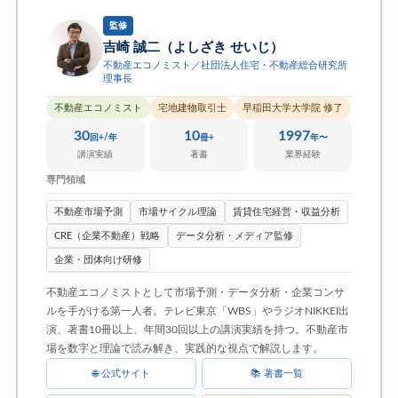
監修
吉崎 誠二（よしざき せいじ）
不動産エコノミスト／社団法人住宅・不動産総合研究所
理事長
不動産エコノミスト
宅地建物取引士
早稲田大学大学院 修了
30
10
1997
回+/年
冊+
年〜
講演実績
著書
業界経験
専門領域
不動産市場予測
市場サイクル理論
賃貸住宅経営・収益分析
CRE（企業不動産）戦略
データ分析・メディア監修
企業・団体向け研修
不動産エコノミストとして市場予測・データ分析・企業コンサ
ルを手がける第一人者。テレビ東京「WBS」やラジオNIKKEI出
演、著書10冊以上、年間30回以上の講演実績を持つ。不動産市
場を数字と理論で読み解き、実践的な視点で解説します。
🌐 公式サイト
📚 著書一覧