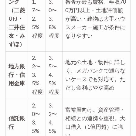
ンク
1.
3.
審査が最も厳格。年収70
（三菱
7〜
0〜
0万円以上・土地評価額
UFJ・
2.
3.
が高い・建物は大手ハウ
三井住
5%
8%
スメーカー施工が条件に
友・み
程度
程度
なりやすい
ずほ）
2.
3.
地元の土地・物件に詳し
地方銀
2〜
5〜
く、メガバンクで通らな
行・信
3.
4.
いケースでも対応可。た
用金庫
5%
5%
だし金利はやや高め
程度
程度
2.
3.
富裕層向け。資産管理・
0〜
2〜
信託銀
相続との連携を重視。大
3.
4.
行
口借入（1億円超）に強
5%
5%
い