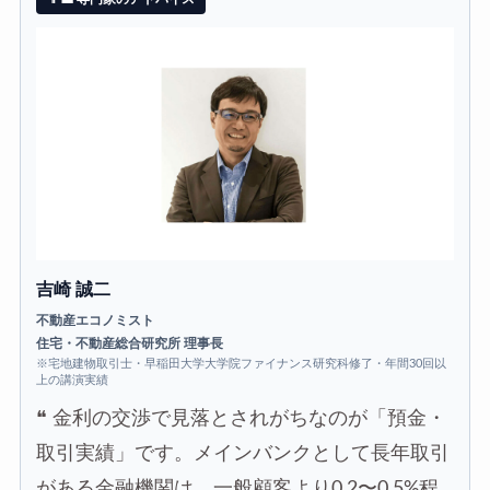
吉崎 誠二
不動産エコノミスト
住宅・不動産総合研究所 理事長
※宅地建物取引士・早稲田大学大学院ファイナンス研究科修了・年間30回以
上の講演実績
❝
金利の交渉で見落とされがちなのが「預金・
取引実績」です。メインバンクとして長年取引
がある金融機関は、一般顧客より0.2〜0.5%程