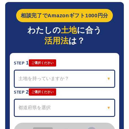
相談完了でAmazonギフト1000円分
わたしの
土地
に合う
活用法
は？
1
STEP
ご選択ください
土地を持っていますか？
▼
2
STEP
ご選択ください
都道府県を選択
▼