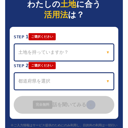
わたしの
土地
に合う
活用法
は？
1
STEP
ご選択ください
土地を持っていますか？
▼
2
STEP
ご選択ください
都道府県を選択
▼
話を聞いてみる
›
完全無料
※ご入力情報はサービス提供のためにのみ利用し、目的外の利用は一切行い