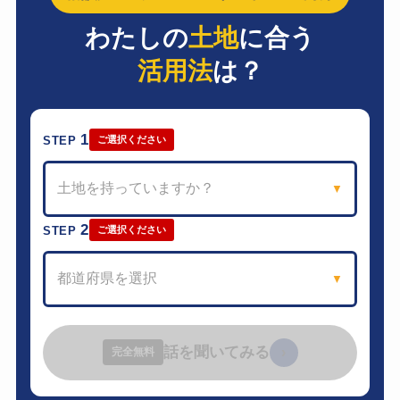
わたしの
土地
に合う
活用法
は？
1
STEP
ご選択ください
土地を持っていますか？
▼
2
STEP
ご選択ください
都道府県を選択
▼
話を聞いてみる
›
完全無料