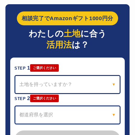
相談完了でAmazonギフト1000円分
わたしの
土地
に合う
活用法
は？
1
STEP
ご選択ください
土地を持っていますか？
▼
2
STEP
ご選択ください
都道府県を選択
▼