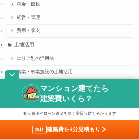
税金・節税
経営・管理
費用・収支
土地活用
エリア別の活用法
商業・事業施設の土地活用
土地活用の基礎知識
マンション建てたら
建築費いくら？
宿泊・レジャー施設の土地活用
小規模投資の土地活用
初期費用やローン返済を除く実質収益も分かります
条件別の活用法
建築費を3分見積もり
無料
福祉・医療施設の土地活用