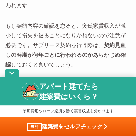
われます。
もし契約内容の確認を怠ると、突然家賃収入が減
少して損失を被ることになりかねないので注意が
必要です。サブリース契約を行う際は、
契約見直
しの時期が何年ごとに行われるのかあらかじめ確
認
しておくと良いでしょう。
アパート建てたら
契約解除による違約金
建築費はいくら？
初期費用やローン返済を除く実質収益も分かります
サブリース契約の中には、契約解除の際は不動産
会社側に都合の良い条件になっており、
オーナー
建築費をセルフチェック
無料
側に高額な違約金が発生するケースがあります。