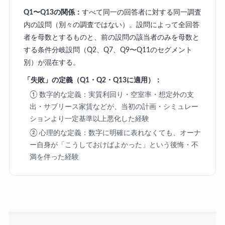
Q1〜Q13の関係：
すべて同一の回答者に対する同一調査
内の設問（別々の調査ではない）。設問によって全回答
者を母数とするものと、前の設問の該当者のみを母数と
する条件分岐設問（Q2、Q7、Q9〜Q11のセグメント
別）が混在する。
「失敗」の定義（Q1・Q2・Q13に適用）：
① 数字的な定義：実質利回り・空室率・想定外の支
出・サブリース家賃などが、当初の計画・シミュレー
ションより一定基準以上悪化した経験
② 心理的な定義：数字に明確に表れなくても、オーナ
ー自身が「こうしておけばよかった」という後悔・不
満を伴った経験