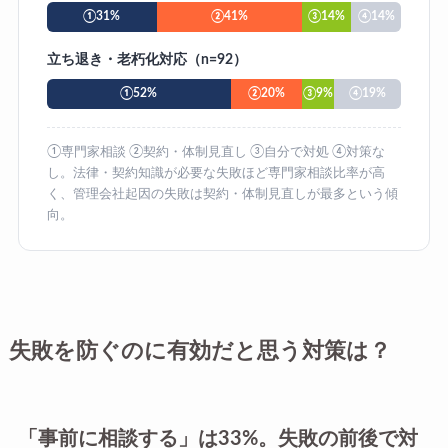
①31%
②41%
③14%
④14%
立ち退き・老朽化対応（n=92）
①52%
②20%
③9%
④19%
①専門家相談 ②契約・体制見直し ③自分で対処 ④対策な
し。法律・契約知識が必要な失敗ほど専門家相談比率が高
く、管理会社起因の失敗は契約・体制見直しが最多という傾
向。
失敗を防ぐのに有効だと思う対策は？
「事前に相談する」は33%。失敗の前後で対