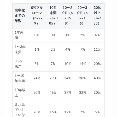
0%フル
10%
10〜2
20〜3
30%
黒字化
ローン
未満
0%（n
0%（n
以上
までの
（n=22
（n=3
=36
=21
（n=1
年数
9）
05）
8）
6）
53）
1年未
0%
0%
1%
2%
4%
満
1〜3年
1%
2%
4%
7%
11%
未満
3〜5年
5%
7%
10%
14%
20%
未満
5〜10
24%
29%
34%
38%
40%
年未満
10年以
50%
46%
39%
32%
20%
上
まだ黒
字化し
20%
16%
12%
7%
5%
ていな