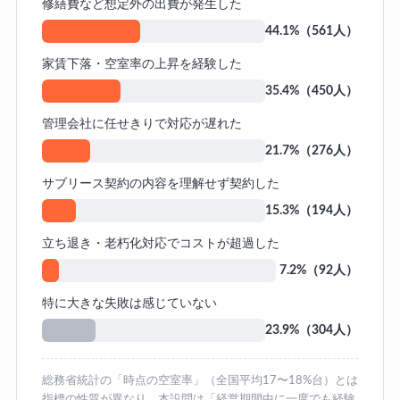
修繕費など想定外の出費が発生した
44.1%（561人）
家賃下落・空室率の上昇を経験した
35.4%（450人）
管理会社に任せきりで対応が遅れた
21.7%（276人）
サブリース契約の内容を理解せず契約した
15.3%（194人）
立ち退き・老朽化対応でコストが超過した
7.2%（92人）
特に大きな失敗は感じていない
23.9%（304人）
総務省統計の「時点の空室率」（全国平均17〜18%台）とは
指標の性質が異なり、本設問は「経営期間中に一度でも経験