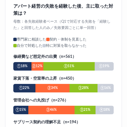
アパート経営の失敗を経験した後、主に取った対
策は？
母数：各失敗経験者ベース（Q1で対応する失敗を「経験し
た」と回答した人のみ／失敗要因ごとに単一回答）
専門家に相談した
契約・体制を見直した
自分で対処した
特に対策を取らなかった
修繕費など想定外の出費（n=561）
①18%
②12%
③51%
④19%
家賃下落・空室率の上昇（n=450）
①22%
②34%
③28%
④16%
管理会社への丸投げ（n=276）
①15%
②46%
③21%
④18%
サブリース契約の理解不足（n=194）