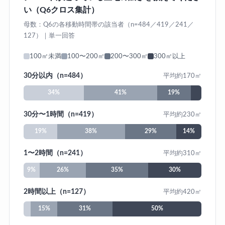
い（Q6クロス集計）
母数：Q6の各移動時間帯の該当者（n=484／419／241／
127）｜単一回答
100㎡未満
100〜200㎡
200〜300㎡
300㎡以上
30分以内（n=484）
平均約170㎡
34%
41%
19%
30分〜1時間（n=419）
平均約230㎡
19%
38%
29%
14%
1〜2時間（n=241）
平均約310㎡
9%
26%
35%
30%
2時間以上（n=127）
平均約420㎡
15%
31%
50%