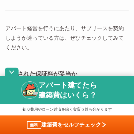
アパート経営を行うにあたり、サブリースを契約
しようか迷っている方は、ぜひチェックしてみて
ください。
提示された保証料が妥当か
アパート建てたら
建築費はいくら？
サブリースを契約した場合、不動産会社から支払
われる保証料が主な収入源となります。しかし、
初期費用やローン返済を除く実質収益も分かります
不動産会社も商売のため、儲けがゼロになるよう
な保証料を提案するわけではありません。
建築費をセルフチェック
無料