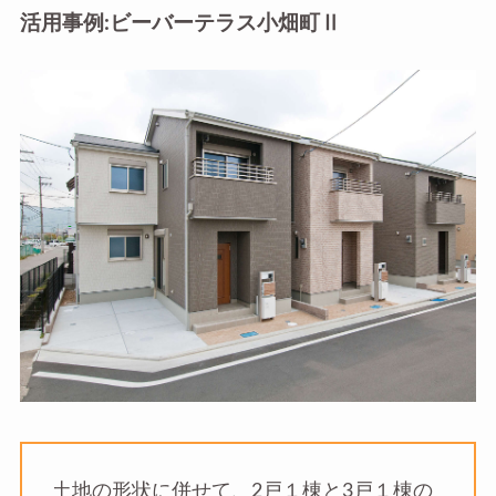
活用事例:ビーバーテラス小畑町Ⅱ
土地の形状に併せて、2戸１棟と3戸１棟の