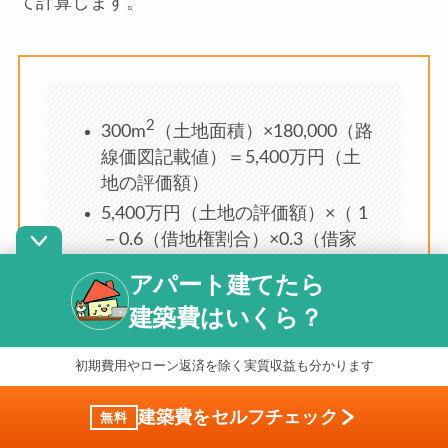
て計算します。
2
300m
（土地面積）×180,000（路
線価図記載値）＝5,400万円（土
地の評価額）
5,400万円（土地の評価額）×（ 1
－0.6（借地権割合）×0.3（借家
権割合）×0.9（賃貸割合））＝
アパート建てたら
45,252,000円（貸家建付地の評価
建築費はいくら？
額）
初期費用やローン返済を除く実質収益も分かります
建築費をセルフチェック
無料
更地の場合は評価額は5,400万円ですが、約4,500万