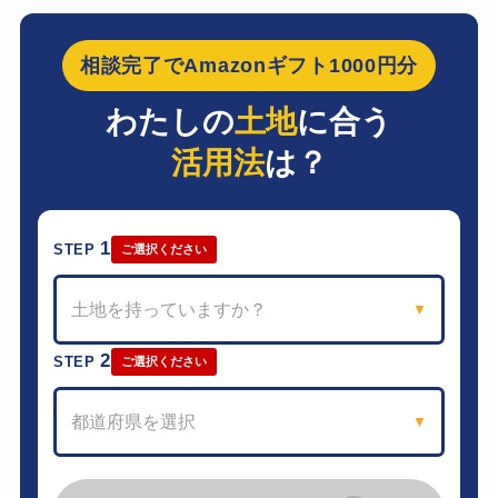
相談完了でAmazonギフト1000円分
わたしの
土地
に合う
活用法
は？
1
STEP
ご選択ください
土地を持っていますか？
▼
2
STEP
ご選択ください
都道府県を選択
▼