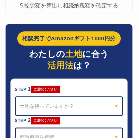
5.控除額を算出し相続納税額を確定する
相談完了でAmazonギフト1000円分
わたしの
土地
に合う
活用法
は？
1
STEP
ご選択ください
土地を持っていますか？
▼
2
STEP
ご選択ください
都道府県を選択
▼