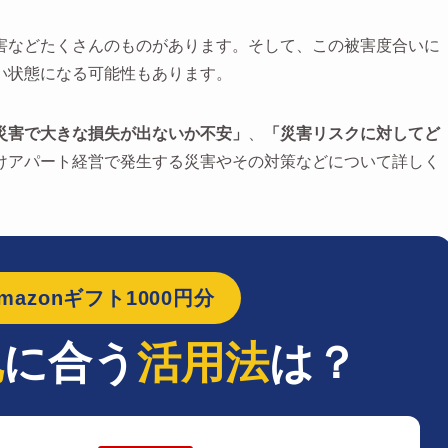
害などたくさんのものがあります。そして、この被害度合いに
い状態になる可能性もあります。
災害で大きな損失が出ないか不安」
、
「災害リスクに対してど
けアパート経営で発生する災害やその対策などについて詳しく
azonギフト1000円分
地
に合う
活用法
は？