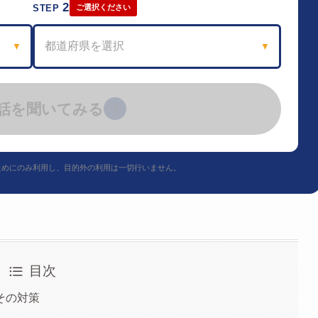
2
STEP
ご選択ください
都道府県を選択
▼
▼
話を聞いてみる
›
ためにのみ利用し、目的外の利用は一切行いません。
目次
その対策