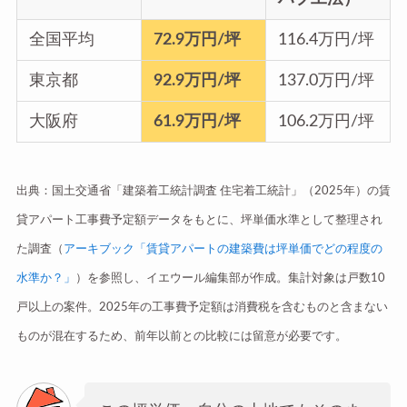
全国平均
72.9万円/坪
116.4万円/坪
東京都
92.9万円/坪
137.0万円/坪
大阪府
61.9万円/坪
106.2万円/坪
出典：国土交通省「建築着工統計調査 住宅着工統計」（2025年）の賃
貸アパート工事費予定額データをもとに、坪単価水準として整理され
た調査（
アーキブック「賃貸アパートの建築費は坪単価でどの程度の
水準か？」
）を参照し、イエウール編集部が作成。集計対象は戸数10
戸以上の案件。2025年の工事費予定額は消費税を含むものと含まない
ものが混在するため、前年以前との比較には留意が必要です。