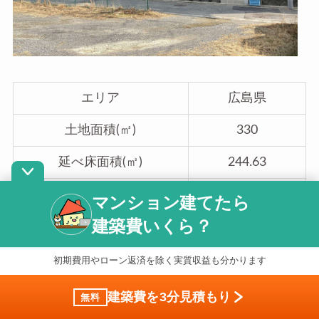
エリア
広島県
土地面積(㎡)
330
延べ床面積(㎡)
244.63
工法
木造在来
マンション建てたら
建築費いくら？
建築費用(円)
3,000万
初期費用やローン返済を除く実質収益も分かります
建築費を3分見積もり
無料
眺望がキレイな団地で、1棟3戸のメゾネッ