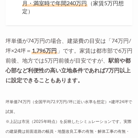
月・満室時で年間240万円
（家賃5万円想
定）
坪単価が74万円の場合、建築費の目安は「74万円/
坪×24坪＝
1,796万円
」です。家賃は都市部で6万円
前後、地方では5万円前後が目安ですが、
駅前や都
心部など利便性の高い立地条件であれば7万円以上
に設定できることもあります。
坪単価74万円（全国平均72.9万円/坪に近い水準を想定）×建坪24坪で
試算。
※上記は市況（2025年時点）を反映したシミュレーションです。実際
の建築費は前面道路の幅員・地盤改良工事の有無・解体工事の有無・