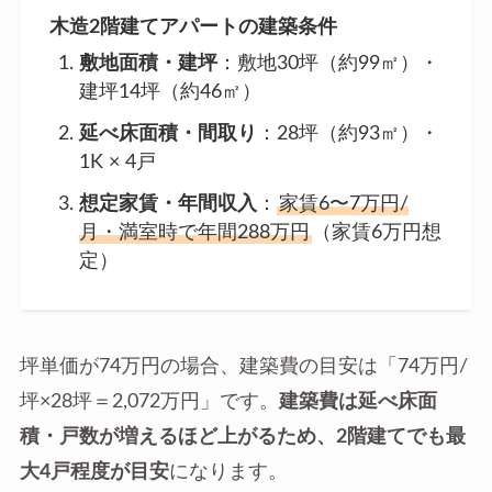
木造2階建てアパートの建築条件
敷地面積・建坪
：敷地30坪（約99㎡）・
建坪14坪（約46㎡）
延べ床面積・間取り
：28坪（約93㎡）・
1K × 4戸
想定家賃・年間収入
：
家賃6〜7万円/
月・満室時で年間288万円
（家賃6万円想
定）
坪単価が74万円の場合、建築費の目安は「74万円/
坪×28坪＝2,072万円」です。
建築費は延べ床面
積・戸数が増えるほど上がるため、2階建てでも最
大4戸程度が目安
になります。