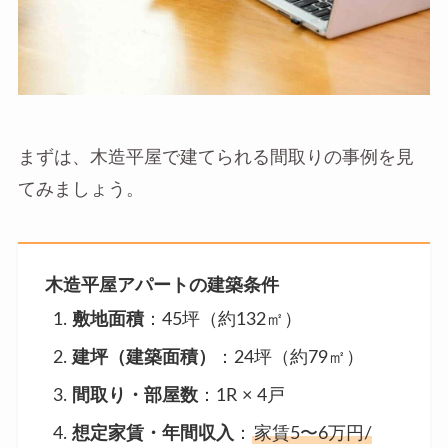
まずは、木造平屋で建てられる間取りの事例を見
てみましょう。
木造平屋アパートの建築条件
敷地面積
：45坪（約132㎡）
建坪（建築面積）
：24坪（約79㎡）
間取り・部屋数
：1R × 4戸
想定家賃・年間収入
：
家賃5〜6万円/