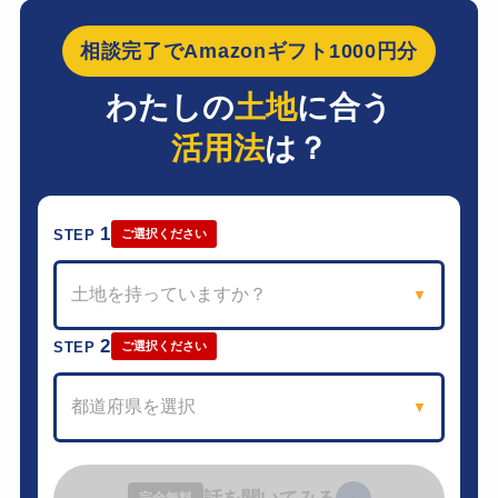
相談完了でAmazonギフト1000円分
わたしの
土地
に合う
活用法
は？
1
STEP
ご選択ください
土地を持っていますか？
▼
2
STEP
ご選択ください
都道府県を選択
▼