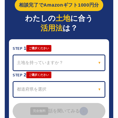
相談完了でAmazonギフト1000円分
わたしの
土地
に合う
活用法
は？
1
STEP
ご選択ください
土地を持っていますか？
▼
2
STEP
ご選択ください
都道府県を選択
▼
話を聞いてみる
›
完全無料