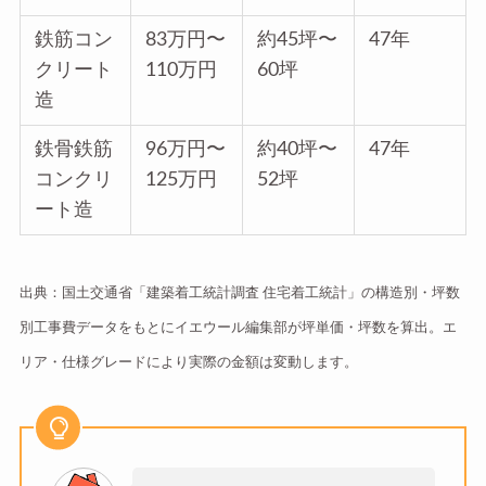
鉄筋コン
83万円〜
約45坪〜
47年
クリート
110万円
60坪
造
鉄骨鉄筋
96万円〜
約40坪〜
47年
コンクリ
125万円
52坪
ート造
出典：国土交通省「建築着工統計調査 住宅着工統計」の構造別・坪数
別工事費データをもとにイエウール編集部が坪単価・坪数を算出。エ
リア・仕様グレードにより実際の金額は変動します。