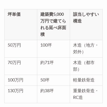
坪単価
建築費5,000
該当しやすい
万円で建てら
構造
れる延べ床面
積
50万円
100坪
木造（地方・
郊外）
70万円
約71坪
木造（都市
部）
100万円
50坪
軽量鉄骨造
130万円
約38坪
重量鉄骨造・
RC造