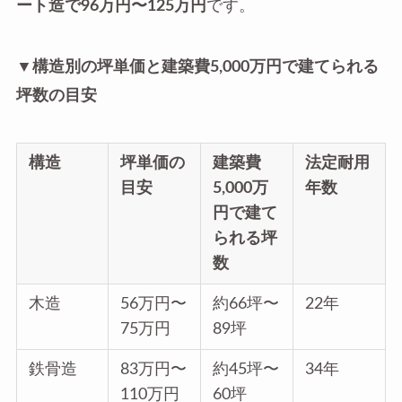
ート造で96万円〜125万円
です。
▼構造別の坪単価と建築費5,000万円で建てられる
坪数の目安
構造
坪単価の
建築費
法定耐用
目安
5,000万
年数
円で建て
られる坪
数
木造
56万円〜
約66坪〜
22年
75万円
89坪
鉄骨造
83万円〜
約45坪〜
34年
110万円
60坪