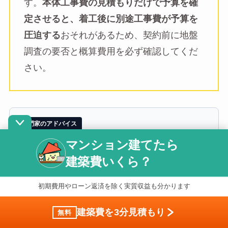
す。
本体工事費の見積もりだけで予算を確
定させると、着工後に別途工事費が予算を
圧迫する
おそれがあるため、契約前に地盤
調査の要否と概算費用を必ず確認してくだ
さい。
専門家のアドバイス
マンション建てたら
吉崎 誠二
建築費いくら？
（不動産エコノミスト・社団法人住宅・不動産総合研究所 理事長）
※宅地建物取引士・早稲田大学大学院ファイナンス研究科修了・年間30回以
上の講演実績
初期費用やローン返済を除く実質収益も分かります
「別途工事費は
「本体工事費に含まれない
建築費を3分見積もり
無料
費用」
という理由で見積もりから省かれが