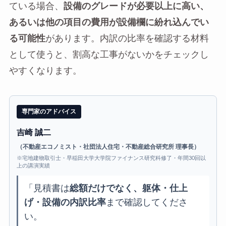
ている場合、
設備のグレードが必要以上に高い、
あるいは他の項目の費用が設備欄に紛れ込んでい
る可能性
があります。内訳の比率を確認する材料
として使うと、割高な工事がないかをチェックし
やすくなります。
専門家のアドバイス
吉崎 誠二
（不動産エコノミスト・社団法人住宅・不動産総合研究所 理事長）
※宅地建物取引士・早稲田大学大学院ファイナンス研究科修了・年間30回以
上の講演実績
「見積書は
総額だけでなく、躯体・仕上
げ・設備の内訳比率
まで確認してくださ
い。