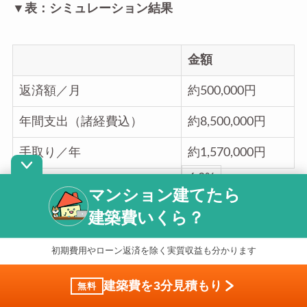
▼表：シミュレーション結果
金額
返済額／月
約500,000円
年間支出（諸経費込）
約8,500,000円
手取り／年
約1,570,000円
6.8%
表面利回り
マンション建てたら
5.1%
建築費いくら？
実質利回り
初期費用やローン返済を除く実質収益も分かります
※上記は2026年時点の市況を反映したシミュレーションです。実際の
建築費・利回りは前面道路の幅員・地盤改良工事の有無・解体工事の
建築費を3分見積もり
無料
有無・建材グレード・借入条件などにより大きく変動します。