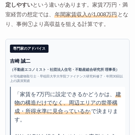
定しやすい
という違いがあります。家賃7万円・満
室経営の想定では、
年間家賃収入が1,008万円
とな
り、事例①より高収益を狙える計算です。
専門家のアドバイス
吉崎 誠二
（不動産エコノミスト・社団法人住宅・不動産総合研究所 理事長）
※宅地建物取引士・早稲田大学大学院ファイナンス研究科修了・年間30回以
上の講演実績
「家賃を7万円に設定できるかどうかは、
建
物の構造だけでなく、周辺エリアの世帯構
成・所得水準に見合っているか
で決まりま
す。